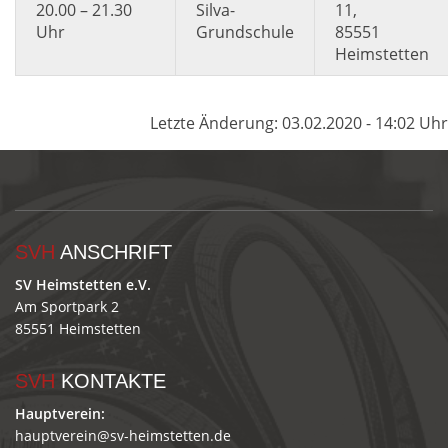
20.00 – 21.30
Silva-
11,
Uhr
Grundschule
85551
Heimstetten
Letzte Änderung: 03.02.2020 - 14:02 Uhr
SVH
ANSCHRIFT
SV Heimstetten e.V.
Am Sportpark 2
85551 Heimstetten
SVH
KONTAKTE
Hauptverein:
hauptverein@sv-heimstetten.de